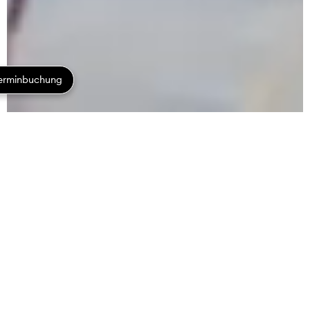
re-connect
La Biosthétique Make-up
Collection Autumn-Winter
2025/26