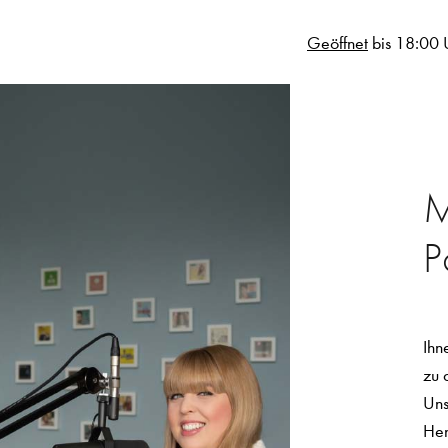
Geöffnet
bis 18:00 
M
P
Ihn
zu 
Uns
Hen