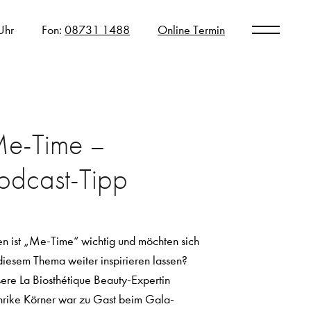
Uhr
Fon:
08731 1488
Online Termin
e-Time –
odcast-Tipp
en ist „Me-Time“ wichtig und möchten sich
diesem Thema weiter inspirieren lassen?
ere La Biosthétique Beauty-Expertin
rike Körner war zu Gast beim Gala-