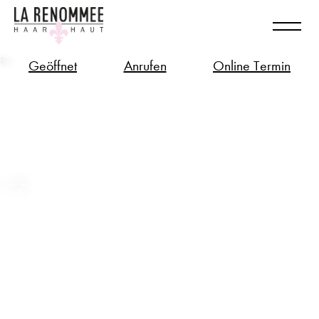
?>
Geöffnet
Anrufen
Online Termin
Long Hair – Bio-Tech Zukunft für
deine langen Haare
Beitrag ansehen